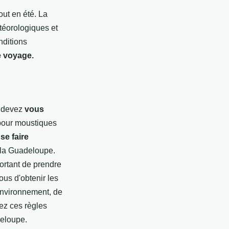
tout en été. La
étéorologiques et
nditions
e voyage.
s devez
vous
 pour moustiques
e
se faire
e la Guadeloupe.
ortant de prendre
ous d'obtenir les
environnement, de
vez ces règles
eloupe.