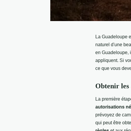
La Guadeloupe es
naturel d'une be
en Guadeloupe, il
appliquent. Si vo
ce que vous devez
Obtenir les 
La première éta
autorisations n
prévoyez de camp
qui peut être obt
règles
et aux rég