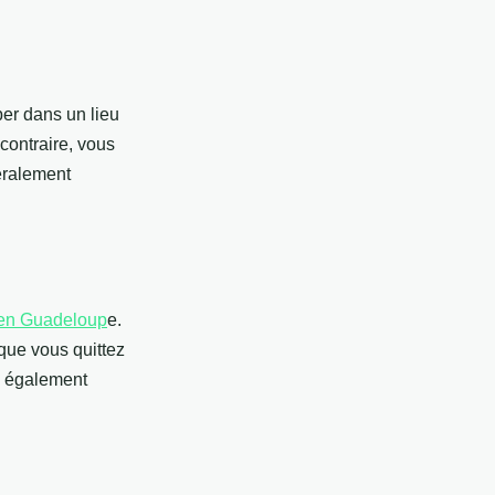
er dans un lieu
 contraire, vous
éralement
en Guadeloup
e.
que vous quittez
ez également