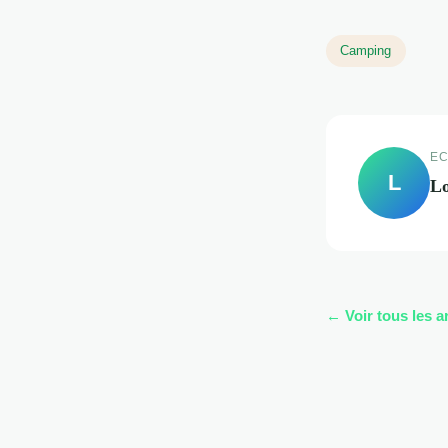
Camping
EC
L
L
← Voir tous les a