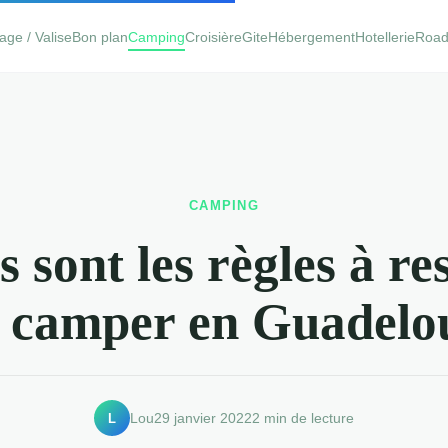
age / Valise
Bon plan
Camping
Croisière
Gite
Hébergement
Hotellerie
Road 
CAMPING
s sont les règles à re
 camper en Guadelo
L
Lou
29 janvier 2022
2 min de lecture