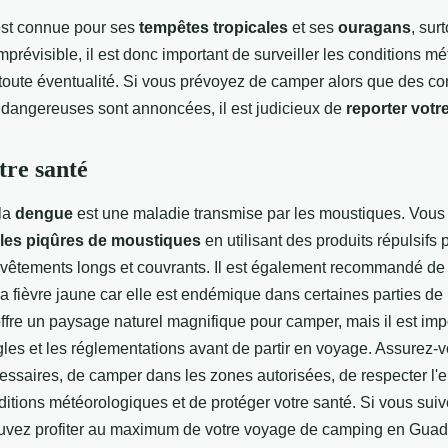
st connue pour ses
tempêtes
tropicales
et ses
ouragans
, sur
mprévisible, il est donc important de surveiller les conditions m
toute éventualité. Si vous prévoyez de camper alors que des co
dangereuses sont annoncées, il est judicieux de
reporter votr
tre santé
la
dengue
est une maladie transmise par les moustiques. Vou
 les piqûres de moustiques
en utilisant des produits répulsifs
s vêtements longs et couvrants. Il est également recommandé d
la fièvre jaune car elle est endémique dans certaines parties d
fre un paysage naturel magnifique pour camper, mais il est imp
les et les réglementations avant de partir en voyage. Assurez-v
cessaires, de camper dans les zones autorisées, de respecter l'
nditions météorologiques et de protéger votre santé. Si vous sui
uvez profiter au maximum de votre voyage de camping en Guad